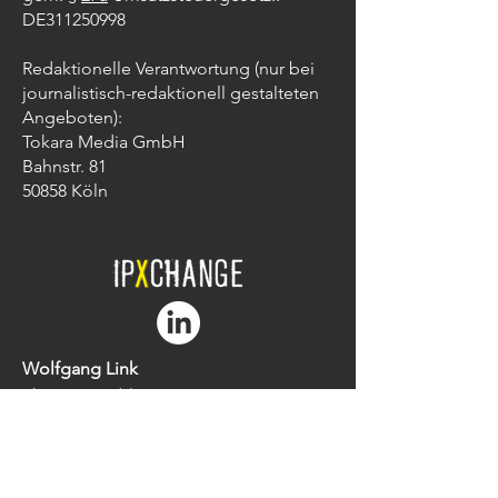
DE311250998
Redaktionelle Verantwortung (nur bei
journalistisch-redaktionell gestalteten
Angeboten):
Tokara Media GmbH
Bahnstr. 81
50858 Köln
Wolfgang Link
Phone: +49 (0)172 262 23 30
Mail:
wolfgang.link@ipxchange.de
Sandra Lehner